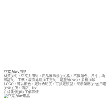
亞克力ktv用品
材質(zhì)：亞克力用途：用品展示規(guī)格：不限顏色、尺寸，均
可訂制。工藝：表面處理加工定制：是型號(hào)：多種加印
LOGO：可以顏色：定制透明度：可指定類型：展示架應(yīng)用場
(chǎng)所：酒店、ktv
在線詢價(jià)
了解詳情