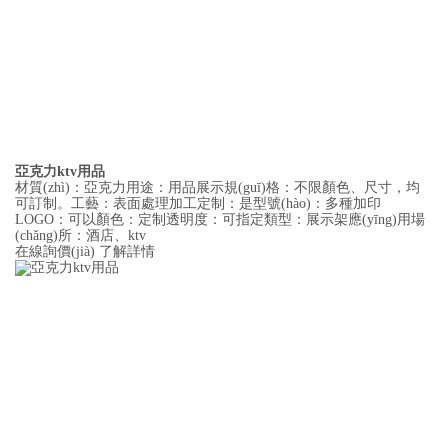
亞克力ktv用品
材質(zhì)：亞克力用途：用品展示規(guī)格：不限顏色、尺寸，均
可訂制。工藝：表面處理加工定制：是型號(hào)：多種加印
LOGO：可以顏色：定制透明度：可指定類型：展示架應(yīng)用場
(chǎng)所：酒店、ktv
在線詢價(jià)
了解詳情