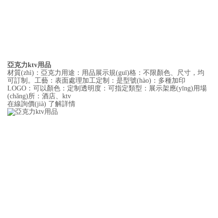
亞克力ktv用品
材質(zhì)：亞克力用途：用品展示規(guī)格：不限顏色、尺寸，均
可訂制。工藝：表面處理加工定制：是型號(hào)：多種加印
LOGO：可以顏色：定制透明度：可指定類型：展示架應(yīng)用場
(chǎng)所：酒店、ktv
在線詢價(jià)
了解詳情