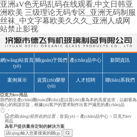
亚洲aV色无码乱码在线观看,中文日韩亚
洲欧美 三级理论无码专区_亚洲无码制服
丝袜_中文字幕欧美久久久_亚洲人成网
站禁止影视
網(wǎng)站首頁
關(guān)于我們
產(chǎn)品中心
新聞資訊
(yè)
案例展示
資質(zhì)榮譽
人才招聘
聯(lián)系我們
(yù)
亞克力ktv用品
我們的生產(chǎn)團(tuán)隊(duì)是以質(zhì)量為本的高度追求，以顧客為
核心的和諧宗旨，根據(jù)客戶的需求制作出客戶滿意的產(chǎn)品




您當(dāng)前所在的位置：
首頁(yè)
>
產(chǎn)品中心
>
亞克力ktv
用品
為客戶提供量身定制的解決方案
