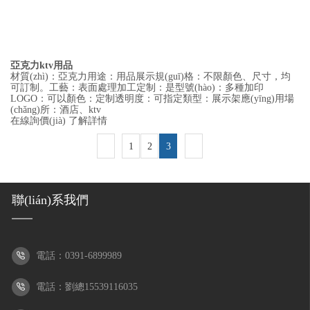
亞克力ktv用品
材質(zhì)：亞克力用途：用品展示規(guī)格：不限顏色、尺寸，均
可訂制。工藝：表面處理加工定制：是型號(hào)：多種加印
LOGO：可以顏色：定制透明度：可指定類型：展示架應(yīng)用場
(chǎng)所：酒店、ktv
在線詢價(jià)
了解詳情
1
2
3
聯(lián)系我們
電話：0391-6899989
電話：劉總15539116035