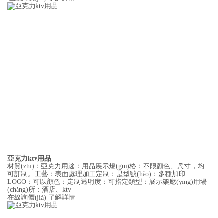
亞克力ktv用品
材質(zhì)：亞克力用途：用品展示規(guī)格：不限顏色、尺寸，均
可訂制。工藝：表面處理加工定制：是型號(hào)：多種加印
LOGO：可以顏色：定制透明度：可指定類型：展示架應(yīng)用場
(chǎng)所：酒店、ktv
在線詢價(jià)
了解詳情