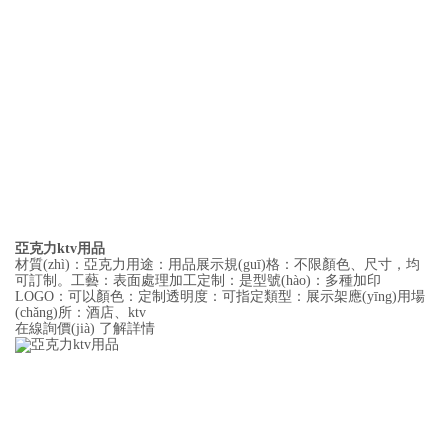
亞克力ktv用品
材質(zhì)：亞克力用途：用品展示規(guī)格：不限顏色、尺寸，均
可訂制。工藝：表面處理加工定制：是型號(hào)：多種加印
LOGO：可以顏色：定制透明度：可指定類型：展示架應(yīng)用場
(chǎng)所：酒店、ktv
在線詢價(jià)
了解詳情