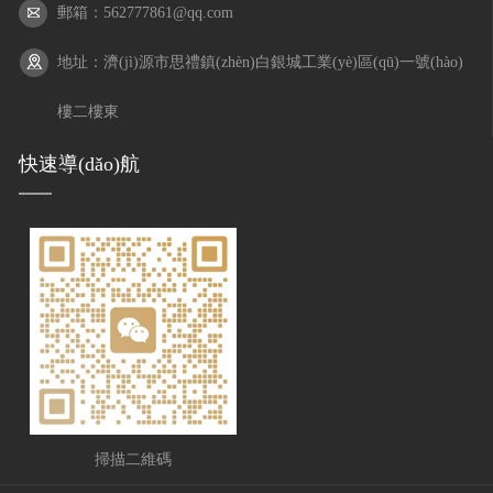
郵箱：562777861@qq.com
地址：濟(jì)源市思禮鎮(zhèn)白銀城工業(yè)區(qū)一號(hào)
樓二樓東
快速導(dǎo)航
掃描二維碼