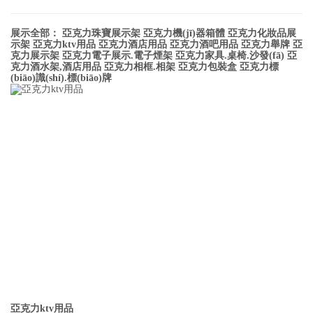
展示全部：
亞克力珠寶展示架
亞克力機(jī)器箱體
亞克力化妝品展
示架
亞克力ktv用品
亞克力酒店用品
亞克力酒吧用品
亞克力舉牌
亞
克力展示架
亞克力電子展示.電子煙架
亞克力家具.桌椅.沙發(fā)
亞
克力酒水架,酒店用品
亞克力相框.相架
亞克力包裝盒
亞克力標
(biāo)識(shí).標(biāo)牌
亞克力ktv用品