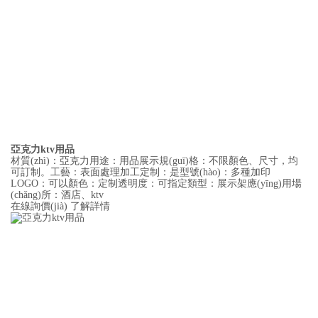
亞克力ktv用品
材質(zhì)：亞克力用途：用品展示規(guī)格：不限顏色、尺寸，均
可訂制。工藝：表面處理加工定制：是型號(hào)：多種加印
LOGO：可以顏色：定制透明度：可指定類型：展示架應(yīng)用場
(chǎng)所：酒店、ktv
在線詢價(jià)
了解詳情